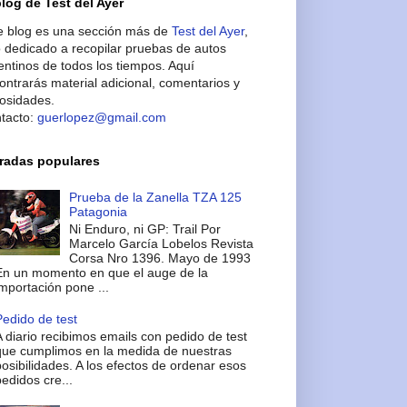
blog de Test del Ayer
e blog es una sección más de
Test del Ayer
,
io dedicado a recopilar pruebas de autos
entinos de todos los tiempos. Aquí
ontrarás material adicional, comentarios y
iosidades.
tacto:
guerlopez@gmail.com
radas populares
Prueba de la Zanella TZA 125
Patagonia
Ni Enduro, ni GP: Trail Por
Marcelo García Lobelos Revista
Corsa Nro 1396. Mayo de 1993
En un momento en que el auge de la
mportación pone ...
edido de test
 diario recibimos emails con pedido de test
que cumplimos en la medida de nuestras
osibilidades. A los efectos de ordenar esos
edidos cre...