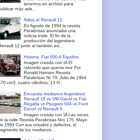
tenemos en archivo para
ublicar más ade...
Adios al Renault 12
En Agosto de 1994 la revista
Parabrisas anunciaba una
noticia triste. El fin de la
producción del legendario
enault 12 junto al también exi...
Historia: Fiat 500 A Topolino
Imagen creada con IA El
ratoncito que quería vivir Por
Ronald Hansen Revista
Parabrisas Nr 79. Julio de 1964
70 cm3, cuatro cilindros, 13 H...
Encuesta medianos Argentinos.
Renault 18 vs VW Gacel vs Fiat
Regatta vs Peugeot 504 vs Ford
Escort vs Renault 9
Imagen creada con IA Las voces
e la calle Revista Parabrisas Nro 175. Mayo
e 1993 Con sus virtudes y defectos, el
segmento de los medianos...