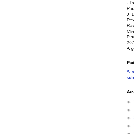
- T
Par
JTD
Rev
Rev
Che
Peu
207
Arg
Ped
Si 
soli
Arc
►
►
►
►
►