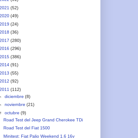
2021
(52)
2020
(49)
2019
(24)
2018
(36)
2017
(280)
2016
(296)
2015
(386)
2014
(91)
2013
(55)
2012
(92)
2011
(112)
►
diciembre
(8)
►
noviembre
(21)
▼
octubre
(9)
Road Test del Jeep Grand Cherokee TDi
Road Test del Fiat 1500
Minitest: Fiat Palio Weekend 1.6 16v