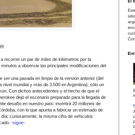
El 
Est
sit
arg
enc
cur
Con
99
Ent
a recorrer un par de miles de kilómetros por la
minutos a observar las principales modificaciones del
e ser una pasada en limpio de la versión anterior (del
a nivel mundial y más de 3.500 en Argentina); sólo un
mún. Con dichos antecedentes y el hecho de que el
i
rokee dejó el escenario preparado para la llegada de
te desafío en nuestro país: invertirá 20 millones de
P
Córdoba, con lo que apunta a fabricar un estimado de
A
 día; curiosamente, la misma cifra de vehículos
p
cado. -
sigue
-
p