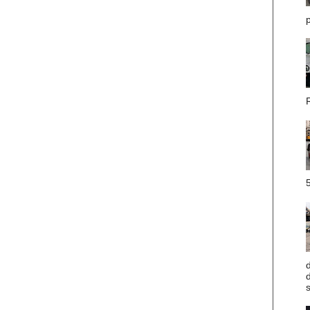
p
R
5
d
d