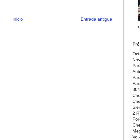
Inicio
Entrada antigua
Pró
Oct
Nov
Par
Aut
Par
Par
304
Che
Che
Sie
2 R
For
Che
Meg
Vol