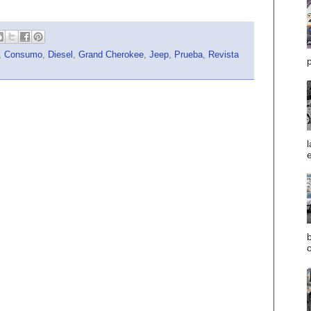
,
Consumo
,
Diesel
,
Grand Cherokee
,
Jeep
,
Prueba
,
Revista
p
e
b
o