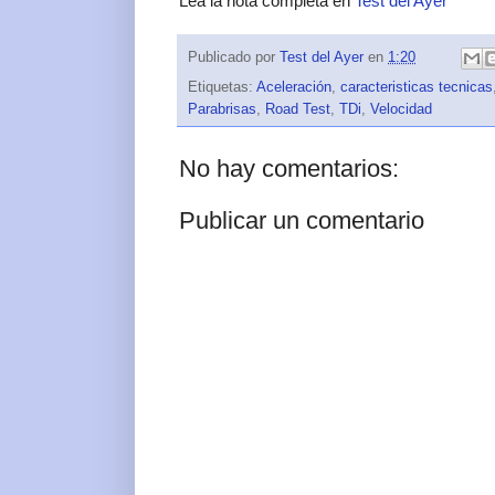
Lea la nota completa en
Test del Ayer
Publicado por
Test del Ayer
en
1:20
Etiquetas:
Aceleración
,
caracteristicas tecnicas
Parabrisas
,
Road Test
,
TDi
,
Velocidad
No hay comentarios:
Publicar un comentario